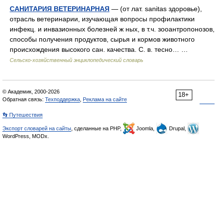
САНИТАРИЯ ВЕТЕРИНАРНАЯ
— (от лат. sanitas здоровье),
отрасль ветеринарии, изучающая вопросы профилактики
инфекц. и инвазионных болезней ж ных, в т.ч. зооантропонозов,
способы получения продуктов, сырья и кормов животного
происхождения высокого сан. качества. С. в. тесно… …
Сельско-хозяйственный энциклопедический словарь
© Академик, 2000-2026
18+
Обратная связь:
Техподдержка
,
Реклама на сайте
👣 Путешествия
Экспорт словарей на сайты
, сделанные на PHP,
Joomla,
Drupal,
WordPress, MODx.