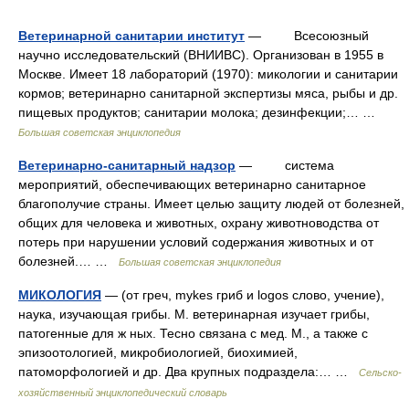
Ветеринарной санитарии институт
— Всесоюзный
научно исследовательский (ВНИИВС). Организован в 1955 в
Москве. Имеет 18 лабораторий (1970): микологии и санитарии
кормов; ветеринарно санитарной экспертизы мяса, рыбы и др.
пищевых продуктов; санитарии молока; дезинфекции;… …
Большая советская энциклопедия
Ветеринарно-санитарный надзор
— система
мероприятий, обеспечивающих ветеринарно санитарное
благополучие страны. Имеет целью защиту людей от болезней,
общих для человека и животных, охрану животноводства от
потерь при нарушении условий содержания животных и от
болезней.… …
Большая советская энциклопедия
МИКОЛОГИЯ
— (от греч, mykes гриб и logos слово, учение),
наука, изучающая грибы. М. ветеринарная изучает грибы,
патогенные для ж ных. Тесно связана с мед. М., а также с
эпизоотологией, микробиологией, биохимией,
патоморфологией и др. Два крупных подраздела:… …
Сельско-
хозяйственный энциклопедический словарь